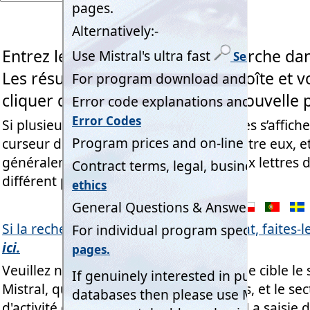
Entrez le(s) mot(s) clé(s) de recherche da
Les résultats s’affichent sous la boîte et
cliquer dessus pour ouvrir une nouvelle 
Si plusieurs résultats de texte identiques s’affiche
curseur de votre souris sur chacun d’entre eux, e
généralement un suffixe de code à deux lettres d
différent peut affiner votre recherche.
Si la recherche ne trouve pas de résultat, faites-l
ici.
Veuillez noter que cet outil de recherche cible le
Mistral, qui compte plus de 5 500 pages, et le se
d'activité que Mistral s'engage à servir. La saisie 