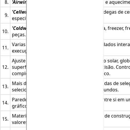
8.
'Airwind'
Cálculo da carga de refrigeração e aquecime
'Cellwind'
Cálculo de carga dedicado a bodegas de ce
9.
especificações renomadas da indústria.
'Coldwind'
Refrigeração câmara frigorífica, freezer, fre
10.
peças.
Varias fontes de carga térmica, bases de dados inter
11.
execução e fator de potência.
Ajuste automático do azimute e declinação solar, glo
12.
superfície planetária e 15 minutos de precisão. Contr
completos. Relatórios de carga média e pico.
Mais de 4 milhões de soluções pré-fabricadas de sel
13.
selecionáveis ​​em aproximadamente 7 segundos.
Paredes e ângulos de parede ilimitados entre si em 
14.
gráfico e expansível.
Materiais simples e compostos, criadores de construç
15.
valores automáticos.