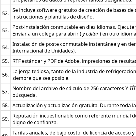
Se incluye software gratuito de creación de bases de 
52.
instrucciones y plantillas de diseño.
Post-instalación conmutable en diez idiomas. Ejecute 
53.
Enviar a un colega para abrir (
y editar
) en otro idioma
Instalación de poste conmutable instantánea y en tiem
54.
Internacional de Unidades).
55.
RTF estándar y PDF de Adobe, impresiones de resulta
La jerga tediosa, tanto de la industria de refrigeració
56.
siempre que sea posible.
Nombre del archivo de cálculo de 256 caracteres Y
TÍ
57.
búsqueda.
58.
Actualización y actualización gratuita. Durante toda l
Reputación incuestionable como referente mundial du
59.
digno de confianza.
Tarifas anuales, de bajo costo, de licencia de acceso y