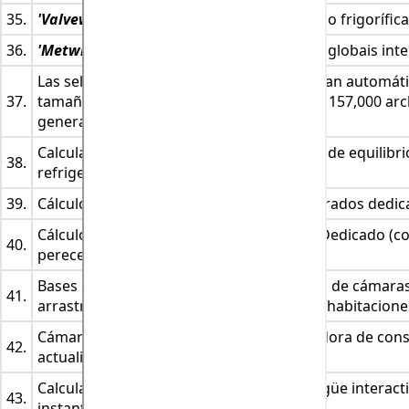
35.
'Valvewind'
Seleção da válvula de expansão frigorífica
36.
'Metwind'
Base de dados meteorológicos globais inte
Las selecciones de productos RAC muestran automát
37.
tamaño de la base de datos en la nube de 157,000 arc
generador de cotizaciones de clientes.
Calculadora gráfica automática del punto de equilibri
38.
refrigeración/condensación.
39.
Cálculo de carga de contenedores refrigerados dedic
Cálculo de carga Eurotainer Refrigerado Dedicado (
40.
perecederos para aeronave).
Bases de datos interactivas de estanterías de cámara
41.
arrastrar y soltar en dibujos de diseño de habitacione
Cámara frigorífica, multinacional, calculadora de con
42.
actualizable.
Calculadora psicrométrica digital multilingüe interac
43.
instantánea de los resultados.