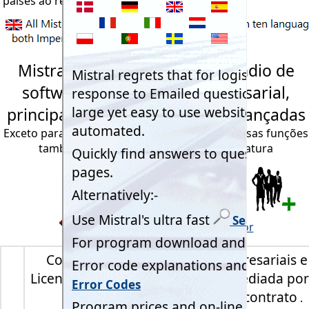
países ao redor do mundo.
Mistral Expert System Compêndio de
software do programa empresarial,
principais 60 funções básicas avançadas
Exceto para o acesso de múltiplos usuários, essas funções
também se aplicam às licenças de assinatura
Volte para a página anterior
Compêndio de Programas Empresariais e 
Licença de acesso multiusuário mediada po
de contrato
.