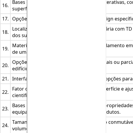
Bases de dados de janelas completas e interativas, com
16.
superfície do solo.
17.
Opções de tecnologia apresentadas e design específi
Localização em planta baixa ou intermediária com T
18.
dos substratos.
Materiais de construção e variáveis ​​de isolamento e
19.
de uma única extensão de parede.
Opções de TD variáveis ​​em superfícies totais ou parc
20.
edifícios.
21.
Interfaces gráficas e menus de múltiplas opções para 
Fator de albedo terrestre, reflexão da superfície e a
22.
cientificamente.
Bases de dados pictóricos interativos de propriedade
23.
equipamentos de armazenamento de produtos.
Tamanho de habitação externo ou interno conmutável
24.
volume.